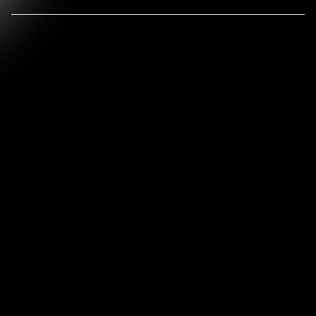
التركيب في غاية البساطة، فهو نظام جاهز للاستخدام
وضعه في مكانه، وتشغيله، وبدء التبريد.
الفوري. وبما أنه مُجمّع مسبقاً على قاعدة فولاذية، ما عليك
سوى وضعه في الموقع، وتوصيل الطاقة، وسيكون جاهزاً
للتشغيل في غضون ساعات، وليس أياماً.