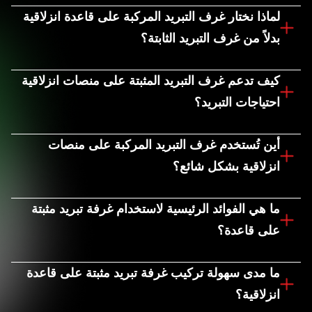
لماذا نختار غرف التبريد المركبة على قاعدة انزلاقية
للسلع القابلة للتلف، مما يجعلها مثالية للفعاليات والمواقع
بدلاً من غرف التبريد الثابتة؟
النائية والتخزين الموسمي.
إنها متنقلة وسهلة التركيب وفعالة من حيث التكلفة
كيف تدعم غرف التبريد المثبتة على منصات انزلاقية
للشركات التي تحتاج إلى تخزين بارد مؤقت دون الحاجة
احتياجات التبريد؟
إلى بناء مرافق دائمة.
فهي توفر تبريدًا متسقًا وتخزينًا آمنًا، مما يضمن بقاء المواد
أين تُستخدم غرف التبريد المركبة على منصات
القابلة للتلف طازجة حتى في المواقع الصعبة.
انزلاقية بشكل شائع؟
تُستخدم هذه الوحدات على نطاق واسع في وحدات تصنيع
ما هي الفوائد الرئيسية لاستخدام غرفة تبريد مثبتة
الأغذية، ومحلات السوبر ماركت، والمنشآت الصيدلانية،
على قاعدة؟
وشركات تقديم الطعام، حيث يُعدّ الإعداد السريع وسهولة
تشمل المزايا سهولة التركيب، وكفاءة استهلاك الطاقة،
النقل من الأمور الأساسية. وتختارها الشركات لتوفير مرونة
ما مدى سهولة تركيب غرفة تبريد مثبتة على قاعدة
وسهولة النقل، وتقليل وقت التوقف. وبما أنه مُجمّع في
في التخزين البارد الموسمي أو في مواقع محددة.
انزلاقية؟
المصنع، فلا حاجة لأي أعمال بناء في الموقع - ما عليك سوى